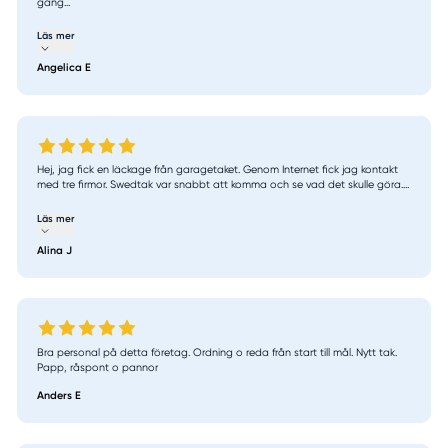
gång...
Läs mer
Angelica E
Hej, jag fick en läckage från garagetaket. Genom Internet fick jag kontakt
med tre firmor. Swedtak var snabbt att komma och se vad det skulle göra....
Läs mer
Alina J
Bra personal på detta företag. Ordning o reda från start till mål. Nytt tak.
Papp, råspont o pannor
Anders E