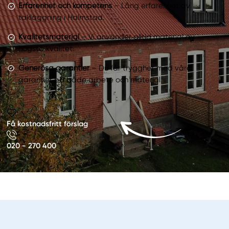
Erfarenhet och kompetens
– Lång erfarenhet av
takläggning i Halmstad.
Kvalitetsmaterial
– Vi använder alltid material av
högsta kvalitet.
Generösa garantier
– Du får trygghet med våra
garantier på både arbete och material.
Få kostnadsfritt förslag
020 - 270 400