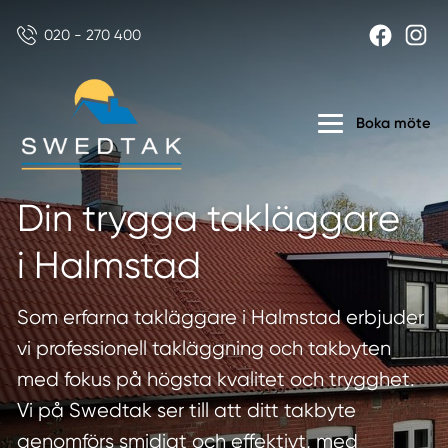
020 - 270 400
Boka möte
Din trygga takläggare
i Halmstad
Som erfarna takläggare i Halmstad erbjuder
vi professionell takläggning och takbyten
med fokus på högsta kvalitet och trygghet.
Vi på Swedtak ser till att ditt takbyte
genomförs smidigt och effektivt, med