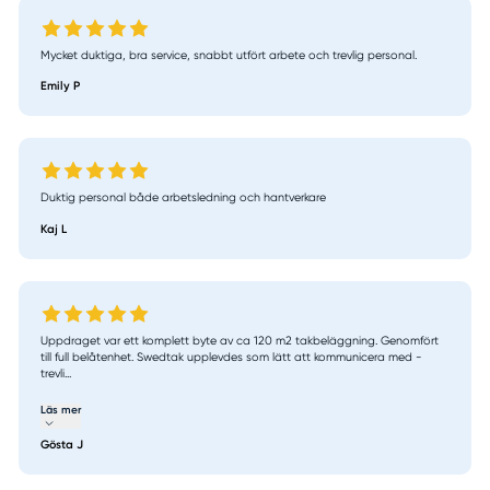
Mycket duktiga, bra service, snabbt utfört arbete och trevlig personal.
Emily P
Duktig personal både arbetsledning och hantverkare
Kaj L
Uppdraget var ett komplett byte av ca 120 m2 takbeläggning. Genomfört
till full belåtenhet. Swedtak upplevdes som lätt att kommunicera med -
trevli...
Läs mer
Gösta J