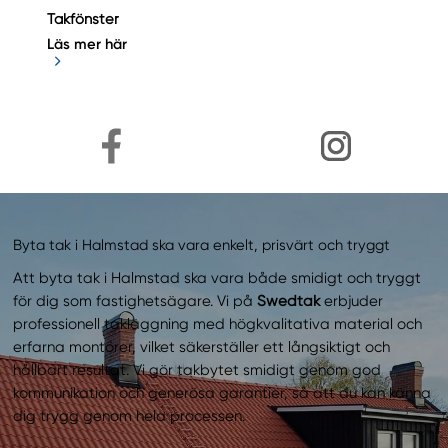
Takfönster
Läs mer här
Byta tak i Halmstad ska vara enkelt, prisvärt och tryggt
Att byta tak i Halmstad ska vara både smidigt och tryggt
för dig som fastighetsägare. Vi på
Swedtak
erbjuder
professionell takläggning med högkvalitativa material och
erfarna montörer, vilket säkerställer ett långsiktigt och
hållbart resultat. Vi gör takbytet smidigt genom god
kommunikation och generösa garantier, så att du kan känna
dig trygg genom hela processen.