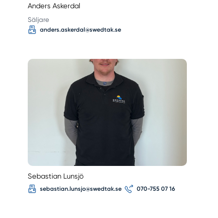
Anders Askerdal
Säljare
anders.askerdal@swedtak.se
Sebastian Lunsjö
sebastian.lunsjo@swedtak.se
070-755 07 16