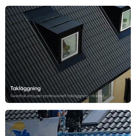
Takläggning
Swedtak erbjuder professionell takläggning i Halmstad med erfarna och utbildade takläggare i Halmstad. Vi hjälper villaägare att välja rätt takmaterial och genomföra takbyten på ett hållbart och kostnadseffektivt sätt. Läs vår stora guide om takläggning för att få en inblick i hela processen och få tips om vad man bör tänka på inför att byta tak.