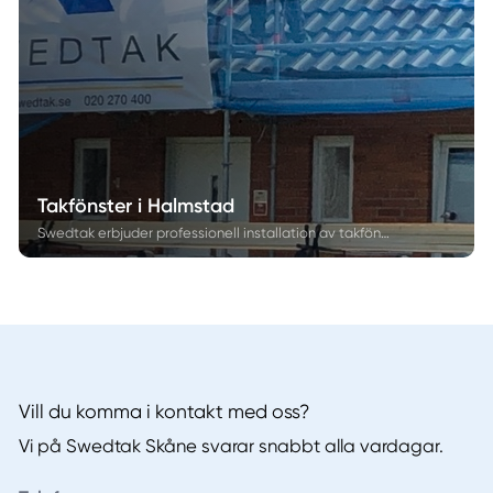
Takfönster i Halmstad
Swedtak erbjuder professionell installation av takfönster i Halmstad, vilket ger ditt hem mer ljus och ökad trivsel. Våra erfarna takläggare i Halmstad hjälper dig att välja rätt takfönster, från val av material till placering, för att skapa ett optimalt ljusinsläpp. Läs mer om hur vi kan hjälpa dig att installera takfönster som både förbättrar ditt hem och sparar energi.
Vill du komma i kontakt med oss?
Vi på Swedtak Skåne svarar snabbt alla vardagar.