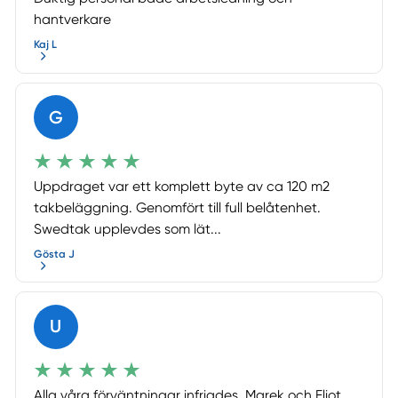
hantverkare
Kaj L
G
Uppdraget var ett komplett byte av ca 120 m2
takbeläggning. Genomfört till full belåtenhet.
Swedtak upplevdes som lät...
Gösta J
U
Alla våra förväntningar infriades. Marek och Eliot,