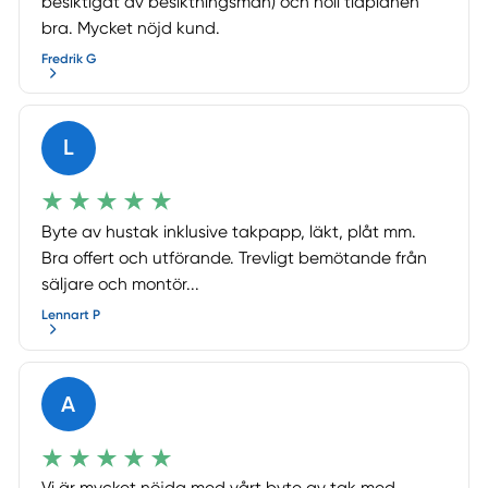
besiktigat av besiktningsman) och höll tidplanen
bra. Mycket nöjd kund.
Fredrik G
L
Byte av hustak inklusive takpapp, läkt, plåt mm.
Bra offert och utförande. Trevligt bemötande från
säljare och montör...
Lennart P
A