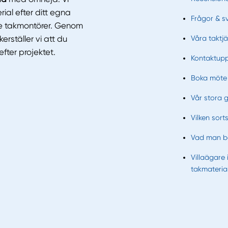
al efter ditt egna
Frågor & s
e takmontörer. Genom
Våra taktjä
ställer vi att du
fter projektet.
Kontaktupp
Boka möte 
Vår stora 
Vilken sort
Vad man bö
Villaägare
takmateria