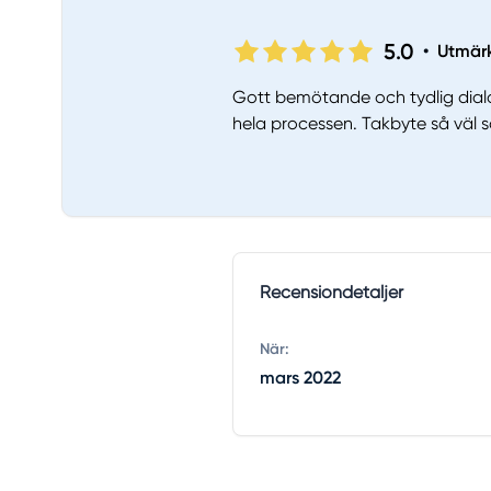
5.0
•
Utmär
Gott bemötande och tydlig dialo
hela processen. Takbyte så väl 
Recensiondetaljer
När:
mars 2022