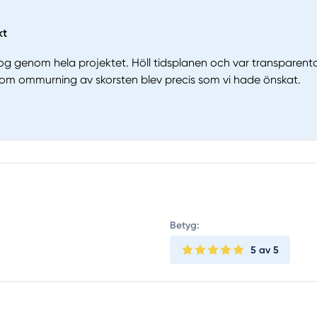
kt
g genom hela projektet. Höll tidsplanen och var transparent
som ommurning av skorsten blev precis som vi hade önskat.
Betyg:
5
av 5