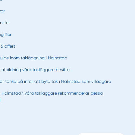
var
nster
gifter
& offert
guide inom takläggning i Halmstad
s utbildning våra takläggare besitter
r tänka på inför att byta tak i Halmstad som villaägare
 i Halmstad? Våra takläggare rekommenderar dessa
l