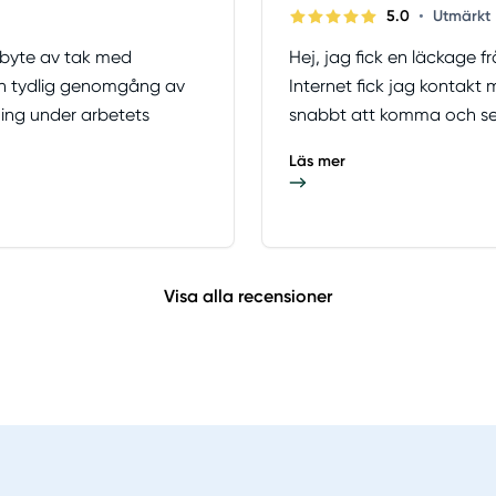
•
5.0
Utmärkt
 byte av tak med
Hej, jag fick en läckage
ch tydlig genomgång av
Internet fick jag kontakt 
dning under arbetets
snabbt att komma och se v
Läs mer
Visa alla recensioner