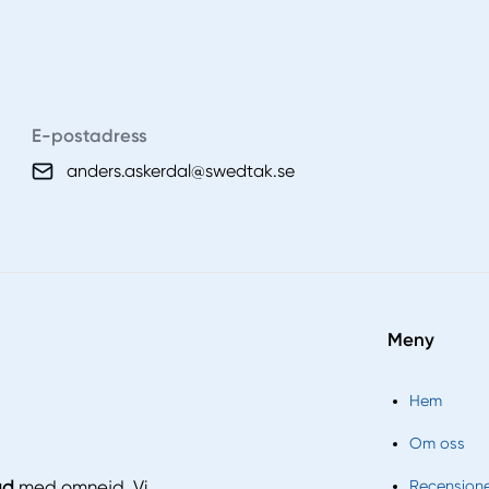
E-postadress
anders.askerdal@swedtak.se
Meny
Hem
Om oss
Recension
ad
med omnejd. Vi