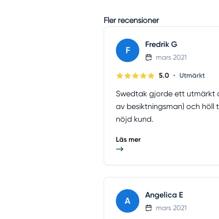
Fler recensioner
Fredrik G
F
mars 2021
•
5.0
Utmärkt
Swedtak gjorde ett utmärkt a
av besiktningsman) och höll 
nöjd kund.
Läs mer
Angelica E
A
mars 2021