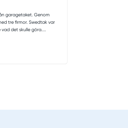
 från garagetaket. Genom
med tre firmor. Swedtak var
ad det skulle göra....