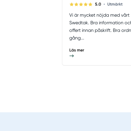
•
5.0
Utmärkt
Vi är mycket nöjda med vårt
Swedtak. Bra information o
offert innan påskrift. Bra or
gång...
Läs mer