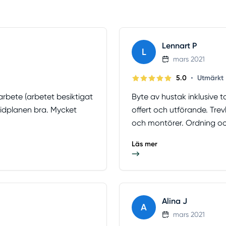
Lennart P
L
mars 2021
•
5.0
Utmärkt
rbete (arbetet besiktigat
Byte av hustak inklusive 
tidplanen bra. Mycket
offert och utförande. Tre
och montörer. Ordning oc
Läs mer
Alina J
A
mars 2021