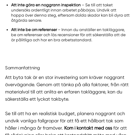
Att inte göra en noggrann inspektion
– Se till att taket
undersöks ordentligt innan arbetet påbörjas. Undvik att
hoppa över denna steg, eftersom dolda skador kan bli dyra att
åtgärda senare.
Att inte be om referenser
– Innan du anställer en takläggare,
be om referenser och läs recensioner för att säkerställa att de
är pålitliga och har en bra arbetsstandard.
Sammanfattning
Att byta tak är en stor investering som kräver noggrant
övervägande. Genom att tänka på alla faktorer, från rätt
materialval till att anlita en erfaren takläggare, kan du
säkerställa ett lyckat takbyte.
Se till att ha en realistisk budget, planera noggrant och
undvik vanliga fallgropar för att få ett hållbart tak som
håller i många år framöver.
Kom i kontakt med oss
för att